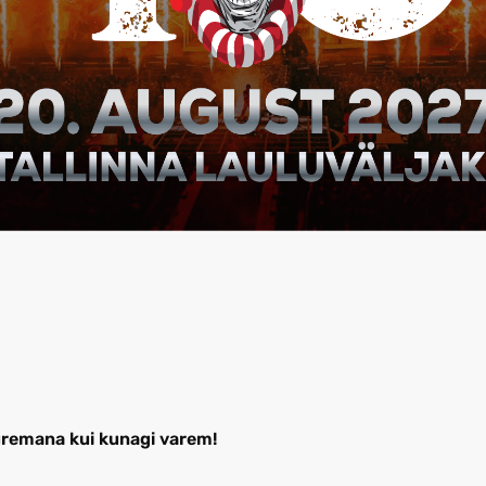
remana kui kunagi varem!