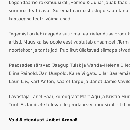
Legendaarne rokkmuusikal „Romeo & Julia“ jõuab taas l
suurimal teatrilaval. Surematu armastuslugu saab täna
kaasaegse teatri võimalused.
Tegemist on läbi aegade suurima teatrietenduse produktsi
artisti. Muusikalise poole eest vastutab ansambel „Term
noortekoor ja tantsijad. Publikut üllatavad silmapaistvad 
Peaosades säravad Jaagup Tuisk ja Wanda-Helene Ollep.
Elina Reinold, Jan Uuspõld, Kaire Vilgats, Üllar Saare
Lauri Liiv, Kärt Anton, Kaarel Targo ja Janet Jamie Vavilo
Lavastaja Tanel Saar, koreograaf Märt Agu ja Kristin Mur
Tuul. Esitamisele tulevad legendaarsed muusikalihitid, 
Vaid 5 etendust Unibet Arenal!