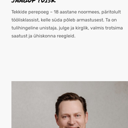
JAAGUP TUISK
Tekkide perepoeg – 18 aastane noormees, päritolult
töölisklassist, kelle süda põleb armastusest. Ta on
tulihingeline unistaja, julge ja kirglik, valmis trotsima
saatust ja ühiskonna reegleid.