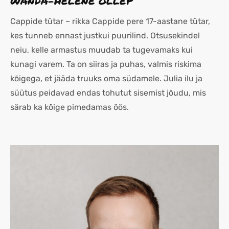
WANDA-HELENE OLLEP
Cappide tütar – rikka Cappide pere 17-aastane tütar,
kes tunneb ennast justkui puurilind. Otsusekindel
neiu, kelle armastus muudab ta tugevamaks kui
kunagi varem. Ta on siiras ja puhas, valmis riskima
kõigega, et jääda truuks oma südamele. Julia ilu ja
süütus peidavad endas tohutut sisemist jõudu, mis
särab ka kõige pimedamas öös.