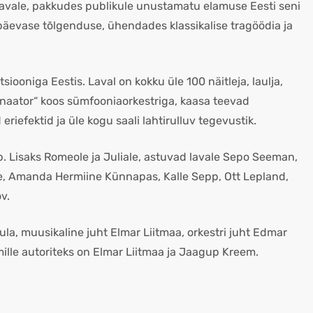
avale, pakkudes publikule unustamatu elamuse Eesti seni
päevase tõlgenduse, ühendades klassikalise tragöödia ja
ooniga Eestis. Laval on kokku üle 100 näitleja, laulja,
inaator“ koos sümfooniaorkestriga, kaasa teevad
eriefektid ja üle kogu saali lahtirulluv tegevustik.
 Lisaks Romeole ja Juliale, astuvad lavale Sepo Seeman,
mäe, Amanda Hermiine Künnapas, Kalle Sepp, Ott Lepland,
v.
ula, muusikaline juht Elmar Liitmaa, orkestri juht Edmar
mille autoriteks on Elmar Liitmaa ja Jaagup Kreem.