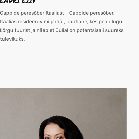
LAURI LIIV
Cappide peresõber Itaaliast – Cappide peresõber,
Itaalias resideeruv miljardär, haritlane, kes peab lugu
kõrgultuurist ja näeb et Julial on potentsiaali suureks
tulevikuks.